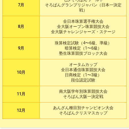
7月
そろばんグランプリジャパン（日本一決定
戦）
全日本珠算選手権大会
8月
全大阪オープン珠算競技大会
全大阪チャレンジャーズ・ステージ
珠算検定試験（4〜6級、準級）
9月
暗算検定（1〜6級）
塾生珠算競技ブロック大会
オータムカップ
全日本通信珠算競技大会
10月
日商検定（1〜3級）
段位認定試験
南大阪学年別珠算競技大会
11月
そろばん大阪一決定戦
あんざん種目別チャンピオン大会
12月
そろばんクリスマスカップ