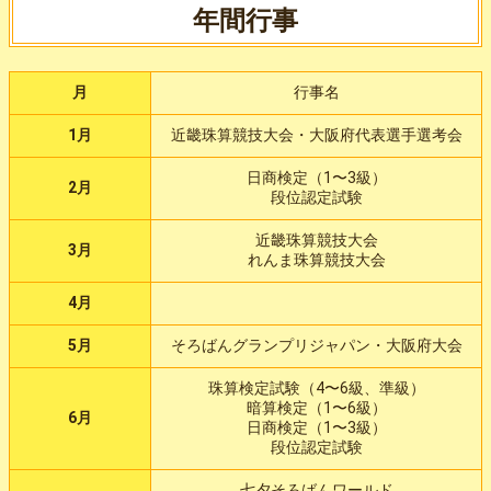
年間行事
月
行事名
1月
近畿珠算競技大会・大阪府代表選手選考会
日商検定（1〜3級）
2月
段位認定試験
近畿珠算競技大会
3月
れんま珠算競技大会
4月
5月
そろばんグランプリジャパン・大阪府大会
珠算検定試験（4〜6級、準級）
暗算検定（1〜6級）
6月
日商検定（1〜3級）
段位認定試験
七夕そろばんワールド