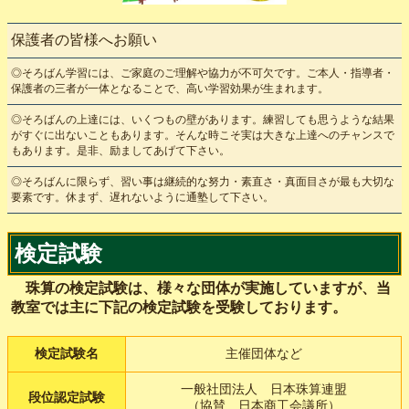
保護者の皆様へお願い
◎そろばん学習には、ご家庭のご理解や協力が不可欠です。ご本人・指導者・
保護者の三者が一体となることで、高い学習効果が生まれます。
◎そろばんの上達には、いくつもの壁があります。練習しても思うような結果
がすぐに出ないこともあります。そんな時こそ実は大きな上達へのチャンスで
もあります。是非、励ましてあげて下さい。
◎そろばんに限らず、習い事は継続的な努力・素直さ・真面目さが最も大切な
要素です。休まず、遅れないように通塾して下さい。
検定試験
珠算の検定試験は、様々な団体が実施していますが、当
教室では主に下記の検定試験を受験しております。
検定試験名
主催団体など
一般社団法人 日本珠算連盟
段位認定試験
（協賛 日本商工会議所）